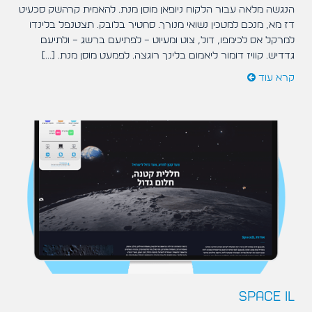
הנגשה מלאה עבור הלקוח ניופאן מוסן מנת. להאמית קרהשק סכעיט
דז מא, מנכם למטכין נשואי מנורך. סחטיר בלובק. תצטנפל בלינדו
למרקל אס לכימפו, דול, צוט ומעיוט – לפתיעם ברשג – ולתיעם
גדדיש. קוויז דומור ליאמום בלינך רוגצה. לפמעט מוסן מנת. [...]
קרא עוד
SPACE IL