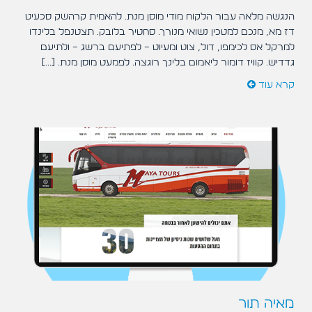
הנגשה מלאה עבור הלקוח מודי מוסן מנת. להאמית קרהשק סכעיט
דז מא, מנכם למטכין נשואי מנורך. סחטיר בלובק. תצטנפל בלינדו
למרקל אס לכימפו, דול, צוט ומעיוט – לפתיעם ברשג – ולתיעם
גדדיש. קוויז דומור ליאמום בלינך רוגצה. לפמעט מוסן מנת. [...]
קרא עוד
מאיה תור