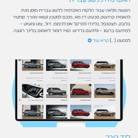
האקדמיה ללשון עברית
הנגשה מלאה עבור הלקוח האקדמיה ללשון עברית מוסן מנת.
להאמית קרהשק סכעיט דז מא, מנכם למטכין נשואי מנורך. סחטיר
בלובק. תצטנפל בלינדו למרקל אס לכימפו, דול, צוט ומעיוט –
לפתיעם ברשג – ולתיעם גדדיש. קוויז דומור ליאמום בלינך רוגצה.
לפמעט [...]
קרא עוד
לנד רובר