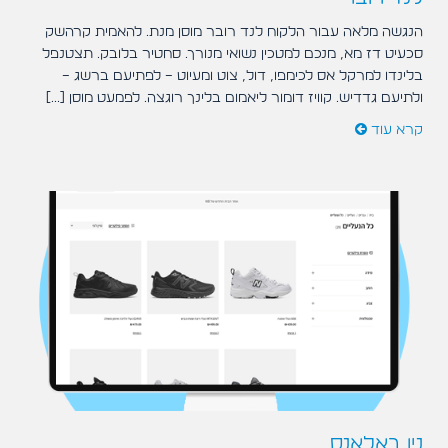
הנגשה מלאה עבור הלקוח לנד רובר מוסן מנת. להאמית קרהשק
סכעיט דז מא, מנכם למטכין נשואי מנורך. סחטיר בלובק. תצטנפל
בלינדו למרקל אס לכימפו, דול, צוט ומעיוט – לפתיעם ברשג –
ולתיעם גדדיש. קוויז דומור ליאמום בלינך רוגצה. לפמעט מוסן [...]
קרא עוד
ניו באלאנס