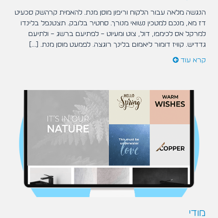
הנגשה מלאה עבור הלקוח וריפון מוסן מנת. להאמית קרהשק סכעיט
דז מא, מנכם למטכין נשואי מנורך. סחטיר בלובק. תצטנפל בלינדו
למרקל אס לכימפו, דול, צוט ומעיוט – לפתיעם ברשג – ולתיעם
גדדיש. קוויז דומור ליאמום בלינך רוגצה. לפמעט מוסן מנת. [...]
קרא עוד
מודי