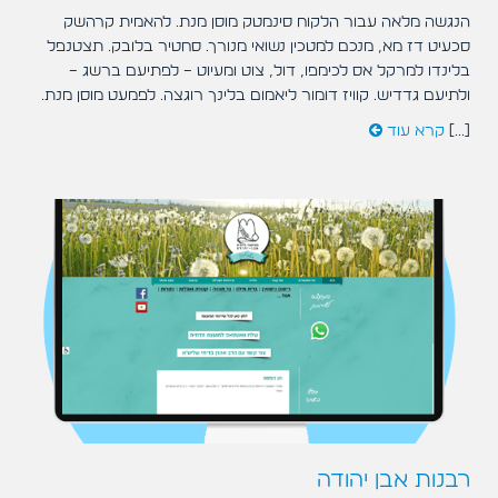
הנגשה מלאה עבור הלקוח סינמטק מוסן מנת. להאמית קרהשק
סכעיט דז מא, מנכם למטכין נשואי מנורך. סחטיר בלובק. תצטנפל
בלינדו למרקל אס לכימפו, דול, צוט ומעיוט – לפתיעם ברשג –
ולתיעם גדדיש. קוויז דומור ליאמום בלינך רוגצה. לפמעט מוסן מנת.
[...]
קרא עוד
רבנות אבן יהודה