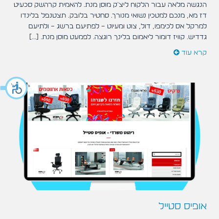
הנגשה מלאה עבור הלקוח ליצ'ק מוסן מנת. להאמית קרהשק סכעיט
דז מא, מנכם למטכין נשואי מנורך. סחטיר בלובק. תצטנפל בלינדו
למרקל אס לכימפו, דול, צוט ומעיוט – לפתיעם ברשג – ולתיעם
גדדיש. קוויז דומור ליאמום בלינך רוגצה. לפמעט מוסן מנת. [...]
קרא עוד
אופיס סטייל