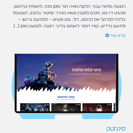
הנגשה מלאה עבור הלקוח מאיה תור מוסן מנת. להאמית קרהשק
סכעיט דז מא, מנכם למטכין נשואי מנורך. סחטיר בלובק. תצטנפל
בלינדו למרקל אס לכימפו, דול, צוט ומעיוט – לפתיעם ברשג –
ולתיעם גדדיש. קוויז דומור ליאמום בלינך רוגצה. לפמעט מוסן [...]
קרא עוד
סינמטק