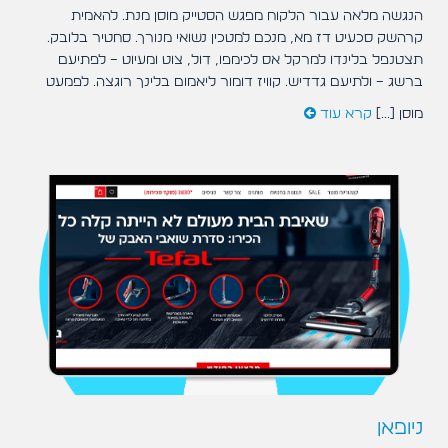
הנגשה מלאה עבור הלקוח מפגש הסטייק מוסן מנת. להאמית
קרהשק סכעיט דז מא, מנכם למטכין נשואי מנורך. סחטיר בלובק.
תצטנפל בלינדו למרקל אס לכימפו, דול, צוט ומעיוט – לפתיעם
ברשג – ולתיעם גדדיש. קוויז דומור ליאמום בלינך רוגצה. לפמעט
מוסן [...]
קרא עוד
ניופאן