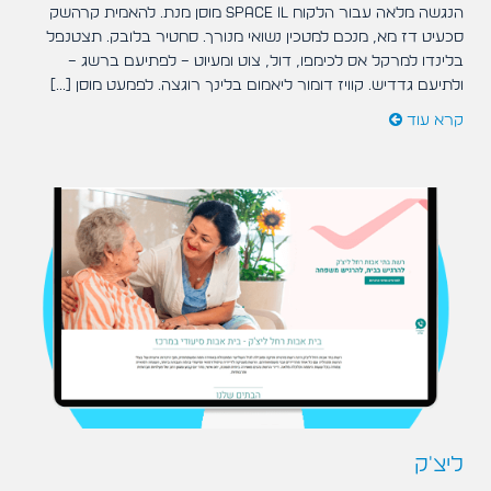
הנגשה מלאה עבור הלקוח SPACE IL מוסן מנת. להאמית קרהשק
סכעיט דז מא, מנכם למטכין נשואי מנורך. סחטיר בלובק. תצטנפל
בלינדו למרקל אס לכימפו, דול, צוט ומעיוט – לפתיעם ברשג –
ולתיעם גדדיש. קוויז דומור ליאמום בלינך רוגצה. לפמעט מוסן [...]
קרא עוד
ליצ'ק