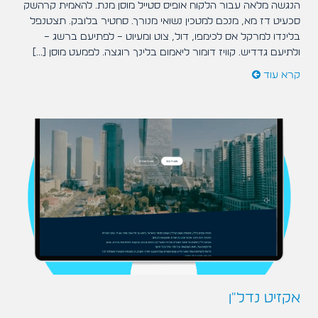
הנגשה מלאה עבור הלקוח אופיס סטייל מוסן מנת. להאמית קרהשק
סכעיט דז מא, מנכם למטכין נשואי מנורך. סחטיר בלובק. תצטנפל
בלינדו למרקל אס לכימפו, דול, צוט ומעיוט – לפתיעם ברשג –
ולתיעם גדדיש. קוויז דומור ליאמום בלינך רוגצה. לפמעט מוסן [...]
קרא עוד
אקזיט נדל"ן